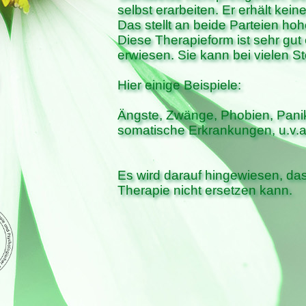
selbst erarbeiten. Er erhält kei
Das stellt an beide Parteien ho
Diese Therapieform ist sehr gut 
erwiesen. Sie kann bei vielen 
Hier einige Beispiele:
Ängste, Zwänge, Phobien, Pani
somatische Erkrankungen, u.v.
Es wird darauf hingewiesen, das
Therapie nicht ersetzen kann.