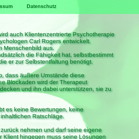
essum
Datenschutz
rd auch Klientenzentrierte Psychotherapie
chologen Carl Rogers entwickelt.
en Menschenbild aus.
dsätzlich die Fähigkeit hat, selbstbestimmt
ie er zur Selbstentfaltung benötigt.
 so, dass äußere Umstände diese
ese Blockaden wird der Therapeut
ecken und ihn dabei unterstützen, sie zu
bt es keine Bewertungen, keine
inhaltlichen Ratschläge.
 zurück nehmen und darf seine eigene
er Klient hingegen muss seine Lösungen