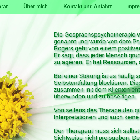
rar
Über mich
Kontakt und Anfahrt
Impr
Die Gesprächspsychotherapie wi
genannt und wurde von dem Psy
Rogers geht von einem positiv
Er sagt, dass jeder Mensch grun
zu agieren. Er hat Ressourcen, d
Bei einer Störung ist es häufig
Selbstentfaltung blockieren. Di
zusammen mit dem Klienten entd
überwinden und zu beseitigen.
Von seitens des Therapeuten gi
Interpretationen und auch keine 
Der Therapeut muss sich selbst
Sichtweise nicht preisgeben. D