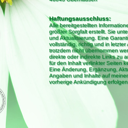
Haftungsausschluss:
Alle bereitgestellten Informati
größter Sorgfalt erstellt. Sie u
und Aktualisierung. Eine Garanti
vollständig, richtig und in letzter
trotzdem nicht übernommen werd
direkte oder indirekte Links z
für den Inhalt verlinkter Seiten 
Eine Änderung, Ergänzung, Aktu
Angaben und Inhalte auf meinen
vorherige Ankündigung erfolgen