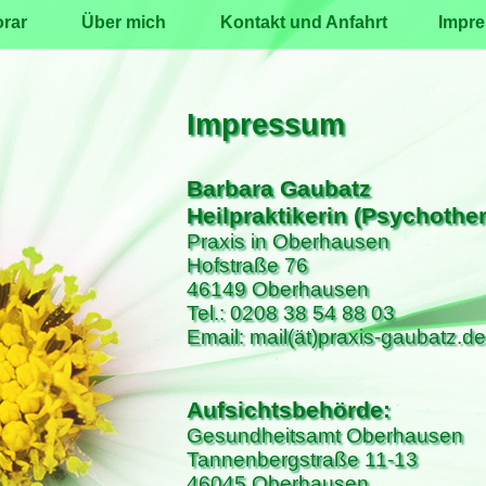
rar
Über mich
Kontakt und Anfahrt
Impr
Impressum
Barbara Gaubatz
Heilpraktikerin (Psychother
Praxis in Oberhausen
Hofstraße 76
46149 Oberhausen
Tel.: 0208 38 54 88 03
Email: mail(ät)praxis-gaubatz.de
Aufsichtsbehörde:
Gesundheitsamt Oberhausen
Tannenbergstraße 11-13
46045 Oberhausen