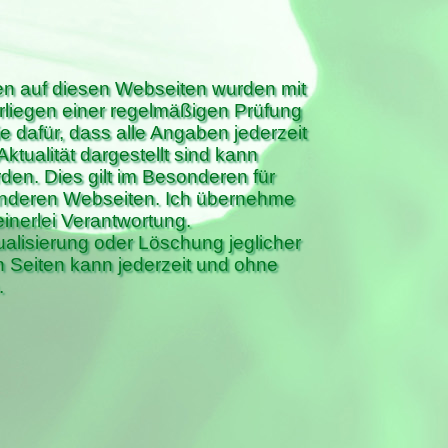
onen auf diesen Webseiten wurden mit
nterliegen einer regelmäßigen Prüfung
e dafür, dass alle Angaben jederzeit
 Aktualität dargestellt sind kann
en. Dies gilt im Besonderen für
u anderen Webseiten. Ich übernehme
keinerlei Verantwortung.
alisierung oder Löschung jeglicher
 Seiten kann jederzeit und ohne
.