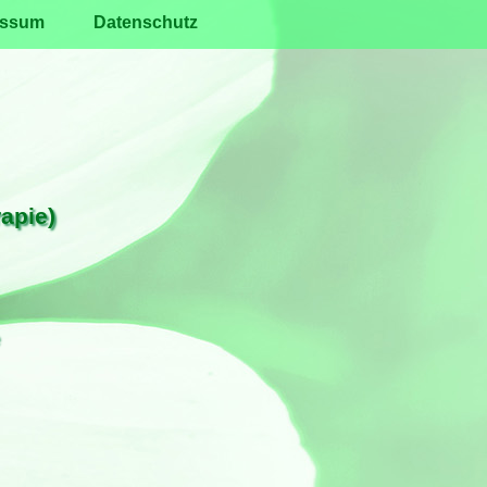
essum
Datenschutz
apie)